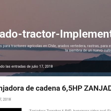
Ir al contenido principal
ado-tractor-Implement
para tractores agrícolas en Chile, arados vertedera, rastras, para el
la siembra de un nuevo culti
do las entradas de julio 17, 2018
njadora de cadena 6,5HP ZANJA
17, 2018
Zanjadora Trencher 6,5HP bencinera video real: F