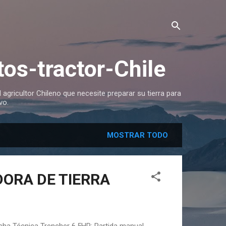
os-tractor-Chile
 agricultor Chileno que necesite preparar su tierra para
vo.
MOSTRAR TODO
DORA DE TIERRA
icha Técnica Trencher 6,5HP: Partida manual