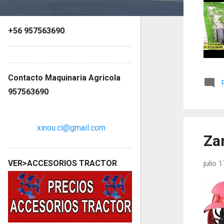
s
+56 957563690
Contacto Maquinaria Agricola
957563690
xinou.cl@gmail.com
Za
VER>ACCESORIOS TRACTOR
julio 