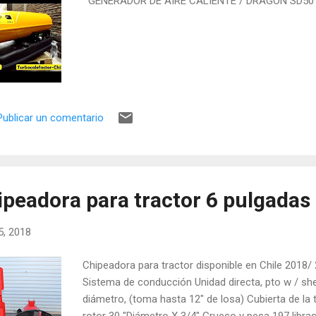
GENERADOR DE AIRE CALIENTE / DRAGON SD50
Publicar un comentario
ipeadora para tractor 6 pulgadas
15, 2018
Chipeadora para tractor disponible en Chile 2018
Sistema de conducción Unidad directa, pto w / shea
diámetro, (toma hasta 12" de losa) Cubierta de la 
rotor 30 "Diámetro X 3/4" Grueso y pesa 197 libras