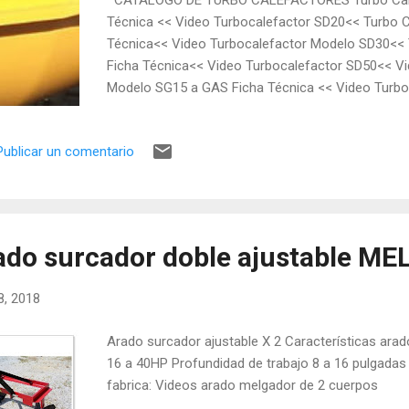
Técnica << Video Turbocalefactor SD20<< Turbo Ca
Técnica<< Video Turbocalefactor Modelo SD30<< T
Ficha Técnica<< Video Turbocalefactor SD50<< Vi
Modelo SG15 a GAS Ficha Técnica << Video Turbo
SG30 a GAS Ficha Técnica << Video Turbocalefac
GAS Ficha Técnica << Video Turbocalefactor SG50<
Publicar un comentario
SK5 Ficha Técnica << Video Turbocalefactor SK5<<
SK9 Ficha Técnica << Video Turbocalefactor SK9<<
SK15 Ficha Técnica << Video Turbocalefactor SK15
ado surcador doble ajustable M
18, 2018
Arado surcador ajustable X 2 Características arad
16 a 40HP Profundidad de trabajo 8 a 16 pulgadas
fabrica: Videos arado melgador de 2 cuerpos