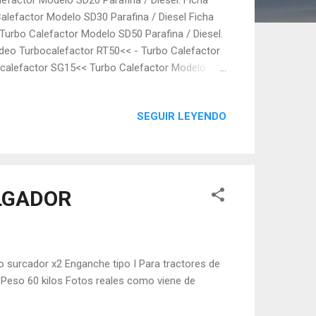
lefactor Modelo SD30 Parafina / Diesel Ficha
urbo Calefactor Modelo SD50 Parafina / Diesel.
deo Turbocalefactor RT50<< - Turbo Calefactor
calefactor SG15<< Turbo Calefactor Modelo
tor SG30<< Turbo Calefactor Modelo SG50 a
< - Turbo Calefactor eléctrico trifásico Modelo
SEGUIR LEYENDO
 Turbo Calefactor eléctrico trifásico Modelo
 Turbo Calefactor eléctrico trifásico Modelo
<< - Turb...
ELGADOR
o surcador x2 Enganche tipo I Para tractores de
 Peso 60 kilos Fotos reales como viene de