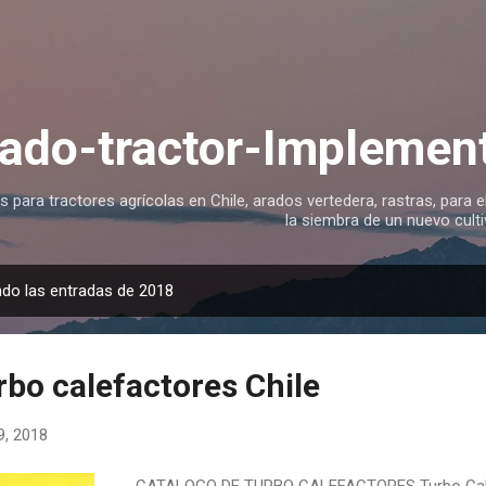
Ir al contenido principal
ado-tractor-Implement
para tractores agrícolas en Chile, arados vertedera, rastras, para el
la siembra de un nuevo culti
do las entradas de 2018
rbo calefactores Chile
19, 2018
CATALOGO DE TURBO CALEFACTORES Turbo Calefac