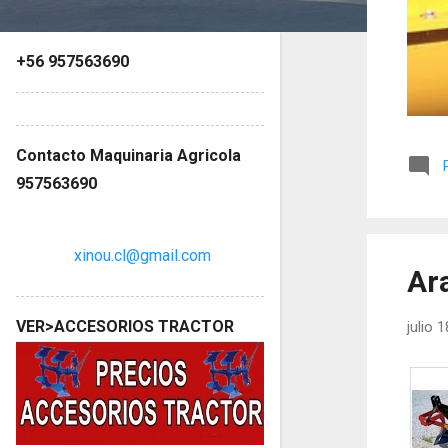
s
+56 957563690
Contacto Maquinaria Agricola
957563690
xinou.cl@gmail.com
Ar
VER>ACCESORIOS TRACTOR
julio 