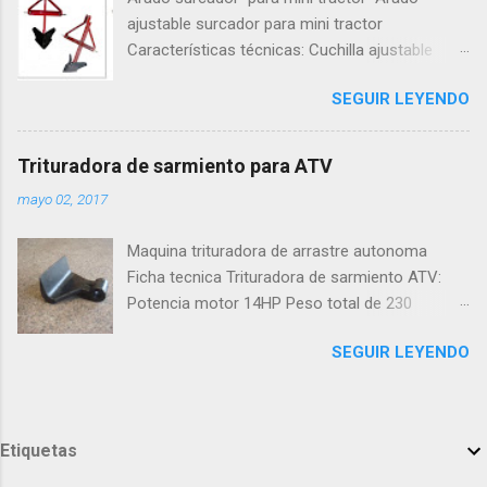
SG15<< Turbo Calefactor Modelo SG30 a GAS
ajustable surcador para mini tractor
Ficha Técnica << Video Turbocalefactor
Características técnicas: Cuchilla ajustable
SG30<< Turbo Calefactor Modelo SG50 a GAS
mediante tornillos Recomendado para
Ficha Técnica << Video Turbocalefactor
SEGUIR LEYENDO
tractores de 18 a 25HP Peso 23 kilos
SG50<< - Turbo Calefactor eléctrico trifásico
Profundidad de trabajo 8-16 pulgadas
Modelo SK5 Ficha Técnica << Video
Enganche categoría I
Turbocalefactor SK5<< Turbo Calefactor
Trituradora de sarmiento para ATV
eléctrico trifásico Modelo SK9 Ficha Técnica <<
mayo 02, 2017
Video Turbocalefactor SK9<< Turbo Calefactor
eléctrico trifásico Modelo SK15 Ficha Técnica
Maquina trituradora de arrastre autonoma
<< Video Turbocalefactor SK15<< - Turb...
Ficha tecnica Trituradora de sarmiento ATV:
Potencia motor 14HP Peso total de 230
kilogramos Ancho de corte 1150 MM
SEGUIR LEYENDO
Etiquetas