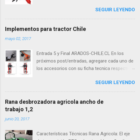
Profundidad de trabajo 30 cms
SEGUIR LEYENDO
Implementos para tractor Chile
mayo 02, 2017
Entrada 5 y Final ARADOS-CHILE.CL En los
próximos post/entradas, agregare cada uno de
los accesorios con su ficha tecnica respectiva.
Idealmente con fotos reales y algún vídeo. Ok:
SEGUIR LEYENDO
Estos son los últimos 5 accesorios para
tractor... 01.- Astilladora/ trozadora de leña
hidráulica 02.-Garra tomas troncos hidráulica
Rana desbrozadora agricola ancho de
03.- Pala tractor 04.-Horquilla elevador
trabajo 1,2
hidraulica 1,6 05.-Horquilla elevador hidraulica
junio 20, 2017
2,7 Asi vienen las maquinas: picadora de leña
Garra hidraulica Listado completo: LISTADO DE
Características Técnicas Rana Agricola: El eje
PRECIOS ARADOS, COSECHADORA DE PAPAS,