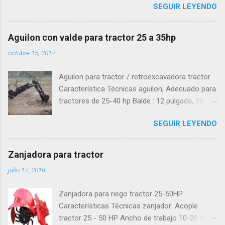
SEGUIR LEYENDO
como viene de fabrica: Videos arado melgador
de 2 cuerpos
Aguilon con valde para tractor 25 a 35hp
octubre 15, 2017
Aguilon para tractor / retroexcavadora tractor
Característica Técnicas aguilon; Adecuado para
tractores de 25-40 hp Balde : 12 pulgada, 36L
Enlace de 3 puntos Categoria 1 Longitud de
SEGUIR LEYENDO
trabajo 3167mm Profundidad de excavación
2239 mm Extienda la altura 3184mm Descargar
altura 1951mm Extensión de la pierna 1800 mm
Zanjadora para tractor
Peso 494kg Ángulo de oscilación (pluma) 140
julio 17, 2018
grados
Zanjadora para riego tractor 25-50HP
Características Técnicas zanjador: Acople
tractor 25 - 50 HP Ancho de trabajo 10-20 cms