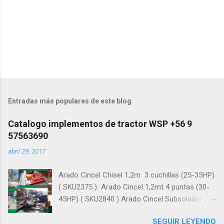
C
o
m
e
n
t
a
Entradas más populares de este blog
r
i
Catalogo implementos de tractor WSP +56 9
o
57563690
s
abril 29, 2017
Arado Cincel Chisel 1,2m 3 cuchillas (25-35HP)
( SKU2375 ) Arado Cincel 1,2mt 4 puntas (30-
45HP) ( SKU2840 ) Arado Cincel Subsolador
1,4m 7 cuchillos (40HP) ( SKU2004 ) Arado
SEGUIR LEYENDO
Cincel 1.5m, 5 cuchillos (30-45HP) ( SKU2377 )