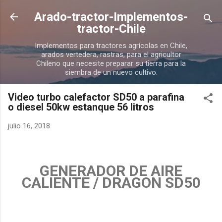
Ir al contenido principal
Arado-tractor-Implementos-
tractor-Chile
Implementos para tractores agrícolas en Chile,
arados vertedera, rastras, para el agricultor
Chileno que necesite preparar su tierra para la
siembra de un nuevo cultivo.
Video turbo calefactor SD50 a parafina
o diesel 50kw estanque 56 litros
julio 16, 2018
GENERADOR DE AIRE
CALIENTE / DRAGON SD50